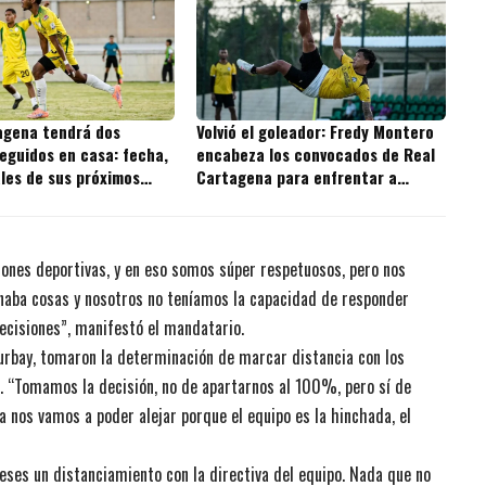
agena tendrá dos
Volvió el goleador: Fredy Montero
eguidos en casa: fecha,
encabeza los convocados de Real
ales de sus próximos
Cartagena para enfrentar a
Independiente Valle del Cauca
siones deportivas, y en eso somos súper respetuosos, pero nos
naba cosas y nosotros no teníamos la capacidad de responder
ecisiones”, manifestó el mandatario.
Turbay, tomaron la determinación de marcar distancia con los
ipo. “Tomamos la decisión, no de apartarnos al 100%, pero sí de
ca nos vamos a poder alejar porque el equipo es la hinchada, el
ses un distanciamiento con la directiva del equipo. Nada que no