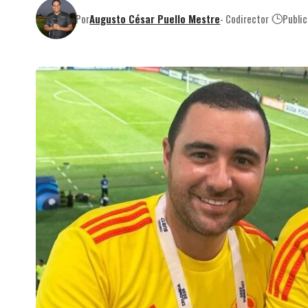
Por
Augusto César Puello Mestre
- Codirector
Publi