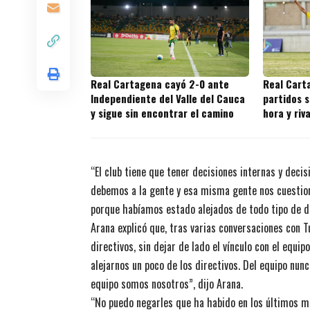
Real Cartagena cayó 2-0 ante
Real Cart
Independiente del Valle del Cauca
partidos s
y sigue sin encontrar el camino
hora y riv
juegos
“El club tiene que tener decisiones internas y deci
debemos a la gente y esa misma gente nos cuestio
porque habíamos estado alejados de todo tipo de d
Arana explicó que, tras varias conversaciones con 
directivos, sin dejar de lado el vínculo con el equ
alejarnos un poco de los directivos. Del equipo nun
equipo somos nosotros”, dijo Arana.
“No puedo negarles que ha habido en los últimos me