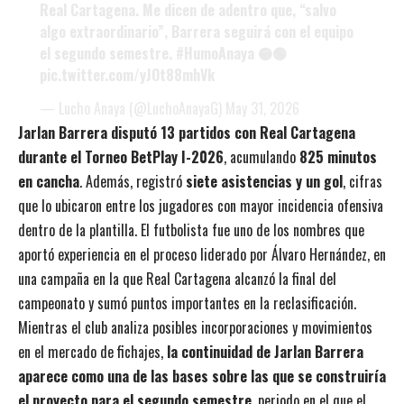
Real Cartagena. Me dicen de adentro que, “salvo
algo extraordinario”, Barrera seguirá con el equipo
el segundo semestre.
#HumoAnaya
🟡🟢
pic.twitter.com/yJOt88mhVk
— Lucho Anaya (@LuchoAnayaG)
May 31, 2026
Jarlan Barrera disputó 13 partidos con Real Cartagena
durante el Torneo BetPlay I-2026
, acumulando
825 minutos
en cancha
. Además, registró
siete asistencias y un gol
, cifras
que lo ubicaron entre los jugadores con mayor incidencia ofensiva
dentro de la plantilla. El futbolista fue uno de los nombres que
aportó experiencia en el proceso liderado por Álvaro Hernández, en
una campaña en la que Real Cartagena alcanzó la final del
campeonato y sumó puntos importantes en la reclasificación.
Mientras el club analiza posibles incorporaciones y movimientos
en el mercado de fichajes,
la continuidad de Jarlan Barrera
aparece como una de las bases sobre las que se construiría
el proyecto para el segundo semestre
, periodo en el que el