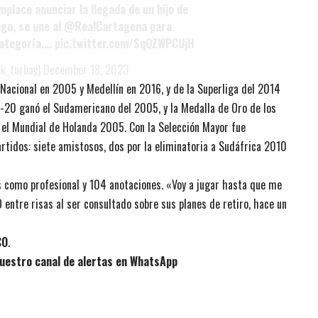
place anunciar la llegada de un hijo de
ugo, se une al
@RealCartagena
para
ategoría
.…
pic.twitter.com/SqQZWPCUjH
k_turbay)
December 18, 2023
Nacional en 2005 y Medellín en 2016, y de la Superliga del 2014
ub-20 ganó el Sudamericano del 2005, y la Medalla de Oro de los
 el Mundial de Holanda 2005. Con la Selección Mayor fue
rtidos: siete amistosos, dos por la eliminatoria a Sudáfrica 2010
 como profesional y 104 anotaciones. «Voy a jugar hasta que me
entre risas al ser consultado sobre sus planes de retiro, hace un
CO
.
uestro canal de alertas en WhatsApp