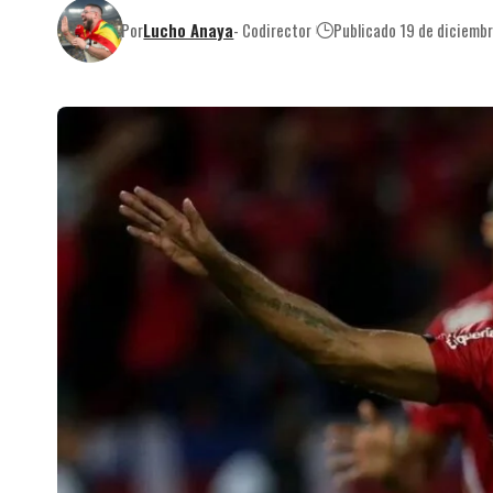
Por
Lucho Anaya
- Codirector
Publicado 19 de diciemb