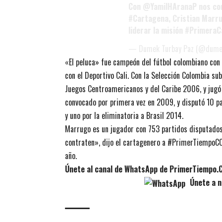
Con
@YamilHAranaP
nos com
#Cartagena
, Cristian Marr
liderar la misión
#PrimeraC
— Dumek Turbay Paz (@dume
«El peluca» fue campeón del fútbol colombiano con 
con el Deportivo Cali. Con la Selección Colombia s
Juegos Centroamericanos y del Caribe 2006, y jugó
convocado por primera vez en 2009, y disputó 10 pa
y uno por la eliminatoria a Brasil 2014.
Marrugo es un jugador con 753 partidos disputados
contraten», dijo el cartagenero a #PrimerTiempoCO 
año.
Únete al canal de WhatsApp de PrimerTiempo.
Únete a n