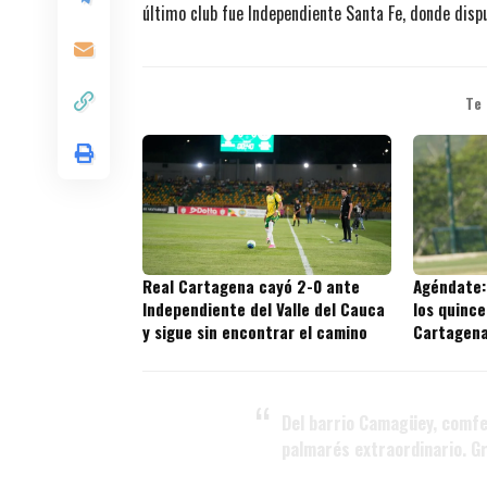
último club fue Independiente Santa Fe, donde disp
Te
Real Cartagena cayó 2-0 ante
Agéndate:
Independiente del Valle del Cauca
los quince
y sigue sin encontrar el camino
Cartagena 
Del barrio Camagüey, comfe
palmarés extraordinario. G