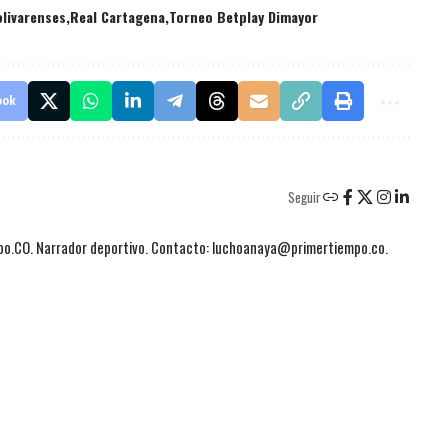
olivarenses
Real Cartagena
Torneo Betplay Dimayor
ook
Seguir
mpo.CO. Narrador deportivo. Contacto: luchoanaya@primertiempo.co.