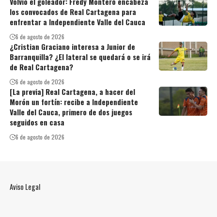
Volvió el goleador: Fredy Montero encabeza
los convocados de Real Cartagena para
enfrentar a Independiente Valle del Cauca
6 de agosto de 2026
¿Cristian Graciano interesa a Junior de
Barranquilla? ¿El lateral se quedará o se irá
de Real Cartagena?
6 de agosto de 2026
[La previa] Real Cartagena, a hacer del
Morón un fortín: recibe a Independiente
Valle del Cauca, primero de dos juegos
seguidos en casa
6 de agosto de 2026
Aviso Legal