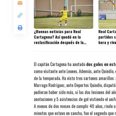
¿Buenas noticias para Real
Real Cart
Cartagena? Así quedó en la
partidos s
reclasificación después de la
hora y riv
fecha 2
juegos
El capitán Cartagena ha anotado
dos goles en es
como visitante ante Leones. Además, ante Quindío, 
de la temporada. Ha visto tres cartones amarillos: 
Marrugo Rodríguez, ante Deportes Quindío, disputó
pudieran haber sido más, si las dos lesiones del año
anotaciones y 5 asistencias de gol vistiendo el uni
A menos de dos meses de cumplir 40 años, rinde co
minutos que estuvo en cancha, fue el segundo que m