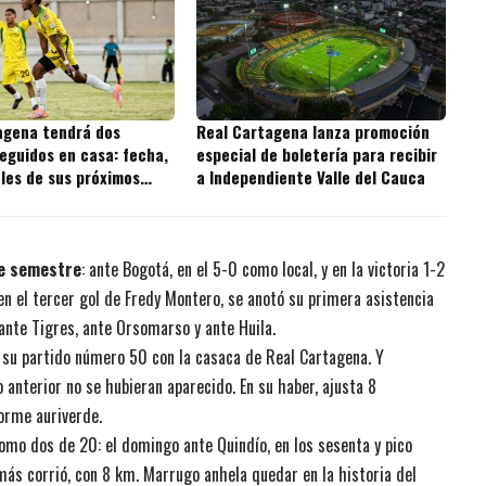
agena tendrá dos
Real Cartagena lanza promoción
eguidos en casa: fecha,
especial de boletería para recibir
ales de sus próximos
a Independiente Valle del Cauca
te semestre
: ante Bogotá, en el 5-0 como local, y en la victoria 1-2
en el tercer gol de Fredy Montero, se anotó su primera asistencia
ante Tigres, ante Orsomarso y ante Huila.
 su partido número 50 con la casaca de Real Cartagena. Y
 anterior no se hubieran aparecido. En su haber, ajusta 8
forme auriverde.
mo dos de 20: el domingo ante Quindío, en los sesenta y pico
ás corrió, con 8 km. Marrugo anhela quedar en la historia del