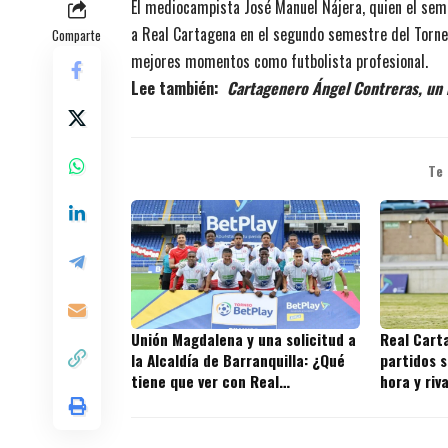
El mediocampista José Manuel Nájera, quien el seme
a Real Cartagena en el segundo semestre del Torneo 
Comparte
mejores momentos como futbolista profesional.
Lee también:
Cartagenero Ángel Contreras, un 
Te
Unión Magdalena y una solicitud a
Real Cart
la Alcaldía de Barranquilla: ¿Qué
partidos s
tiene que ver con Real
hora y riv
Cartagena?
juegos