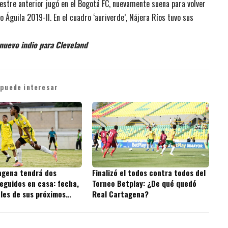
stre anterior jugó en el Bogotá FC, nuevamente suena para volver
Águila 2019-II. En el cuadro ‘auriverde’, Nájera Ríos tuvo sus
nuevo indio para Cleveland
 puede interesar
agena tendrá dos
Finalizó el todos contra todos del
eguidos en casa: fecha,
Torneo Betplay: ¿De qué quedó
ales de sus próximos
Real Cartagena?