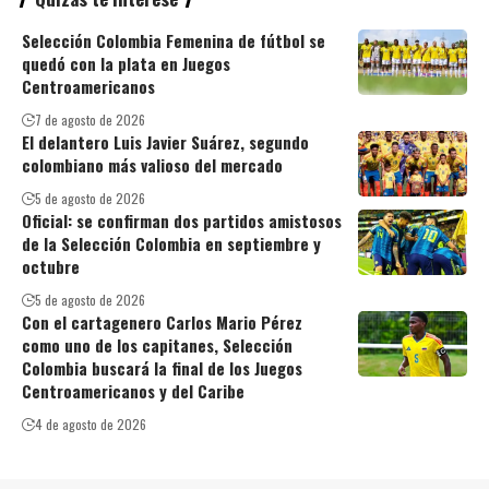
Selección Colombia Femenina de fútbol se
quedó con la plata en Juegos
Centroamericanos
7 de agosto de 2026
El delantero Luis Javier Suárez, segundo
colombiano más valioso del mercado
5 de agosto de 2026
Oficial: se confirman dos partidos amistosos
de la Selección Colombia en septiembre y
octubre
5 de agosto de 2026
Con el cartagenero Carlos Mario Pérez
como uno de los capitanes, Selección
Colombia buscará la final de los Juegos
Centroamericanos y del Caribe
4 de agosto de 2026