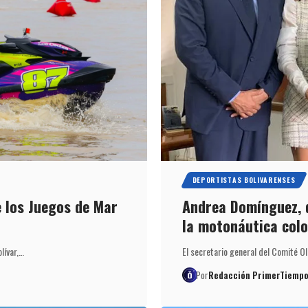
DEPORTISTAS BOLIVARENSES
e los Juegos de Mar
Andrea Domínguez, d
la motonáutica col
lívar,…
El secretario general del Comité O
Por
Redacción PrimerTiempo