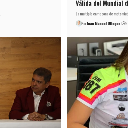
Válida del Mundial 
…
La múltiple campeona de motonáuti
Por
Juan Manuel Ulloque
5