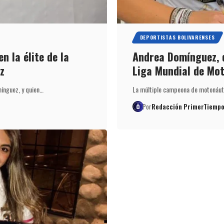
DEPORTISTAS BOLIVARENSES
n la élite de la
Andrea Domínguez, d
z
Liga Mundial de Mo
ínguez, y quien…
La múltiple campeona de motonáut
Por
Redacción PrimerTiempo