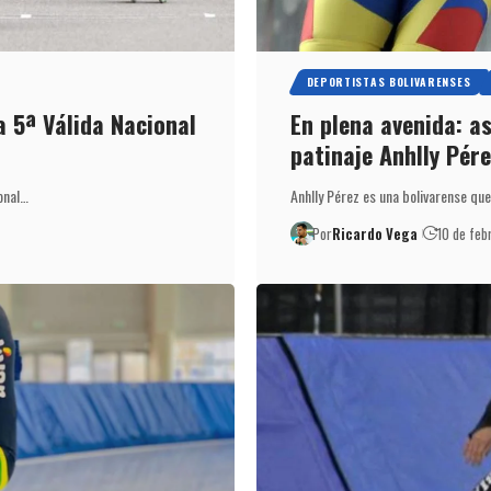
DEPORTISTAS BOLIVARENSES
a 5ª Válida Nacional
En plena avenida: a
patinaje Anhlly Pére
onal…
Anhlly Pérez es una bolivarense qu
Por
Ricardo Vega
10 de feb