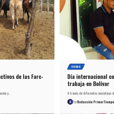
CIUDAD
tivos de las Farc-
Día internacional co
trabaja en Bolívar
ación y…
A través de diferentes iniciativas 
Por
Redacción PrimerTiempo