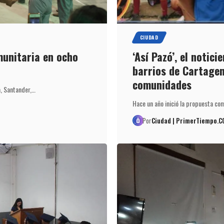
CIUDAD
unitaria en ocho
‘Así Pazó’, el notic
barrios de Cartagen
comunidades
a, Santander,…
Hace un año inició la propuesta co
Por
Ciudad | PrimerTiempo.C