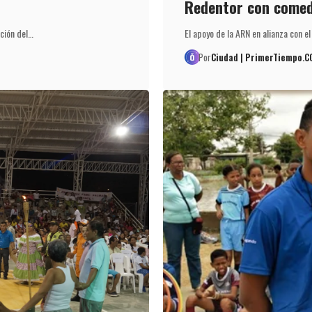
Redentor con comed
cción del…
El apoyo de la ARN en alianza con e
Por
Ciudad | PrimerTiempo.C