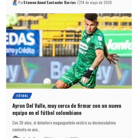
Por
Steeven Amed Santander Barrios
14 de mayo de 2026
FÚTBOL
Ayron Del Valle, muy cerca de firmar con un nuevo
equipo en el fútbol colombiano
Con 36 años, el delantero magangueleño vestirá su decimoséptima
camiseta en una…