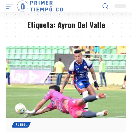
Etiqueta:
Ayron Del Valle
FÚTBOL