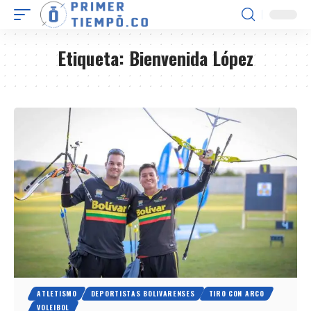
Etiqueta:
Bienvenida López
ATLETISMO
DEPORTISTAS BOLIVARENSES
TIRO CON ARCO
VOLEIBOL