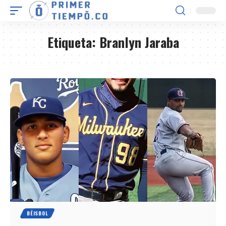
Etiqueta:
Branlyn Jaraba
BÉISBOL