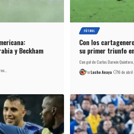
FÚTBOL
mericana:
Con los cartagener
rabia y Beckham
su primer triunfo 
Con gol de Carlos Darwin Quintero,
eros…
Por
Lucho Anaya
16 de abri