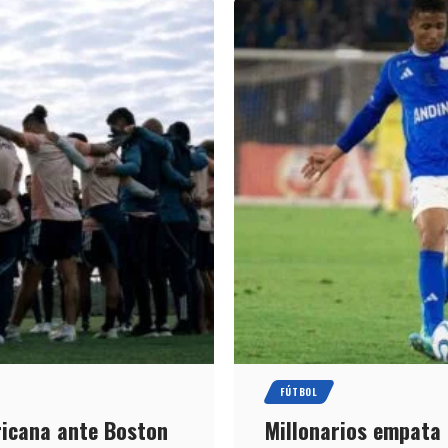
FÚTBOL
ricana ante Boston
Millonarios empata 