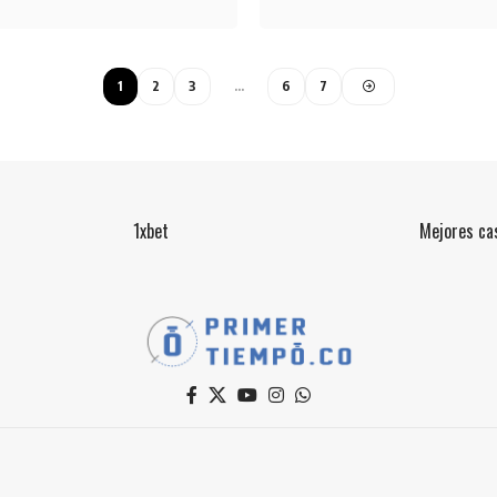
1
2
3
…
6
7
1xbet
Mejores cas