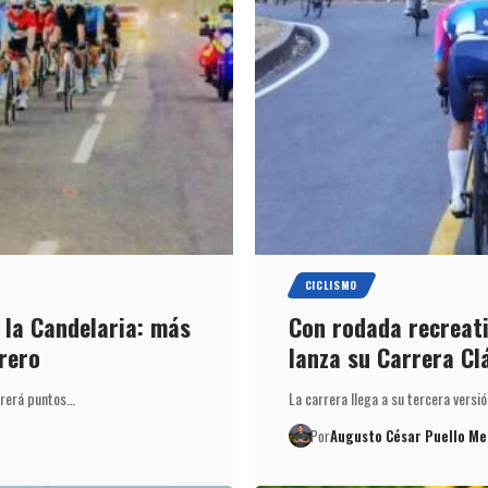
CICLISMO
e la Candelaria: más
Con rodada recreati
rero
lanza su Carrera Cl
orrerá puntos…
La carrera llega a su tercera versió
Por
Augusto César Puello Me