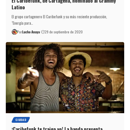
El Caribefunk, de Cartagena, nominado al Grammy
Latino
El grupo cartagenero El Caribefunk y su más reciente producción,
"Energía para…
Por
Lucho Anaya
29 de septiembre de 2020
CIUDAD
¡Caribefunk te traigo yo! La banda presenta