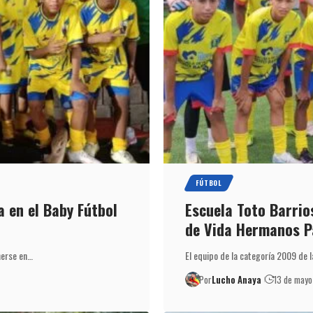
FÚTBOL
a en el Baby Fútbol
Escuela Toto Barrio
de Vida Hermanos P
nerse en…
El equipo de la categoría 2009 de 
Por
Lucho Anaya
13 de may