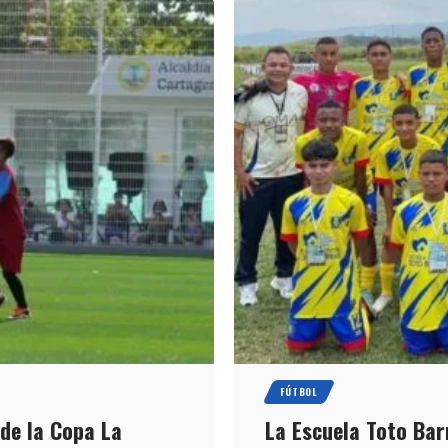
FÚTBOL
de la Copa La
La Escuela Toto Bar