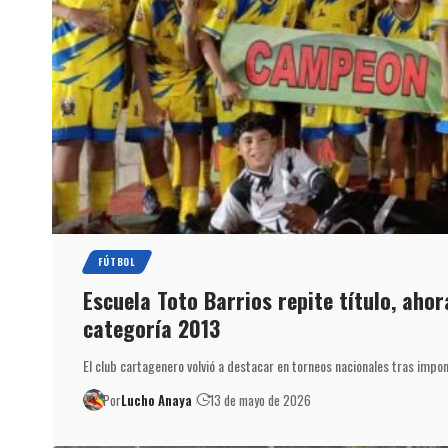
FÚTBOL
Escuela Toto Barrios repite título, ahor
categoría 2013
El club cartagenero volvió a destacar en torneos nacionales tras impo
Por
Lucho Anaya
13 de mayo de 2026