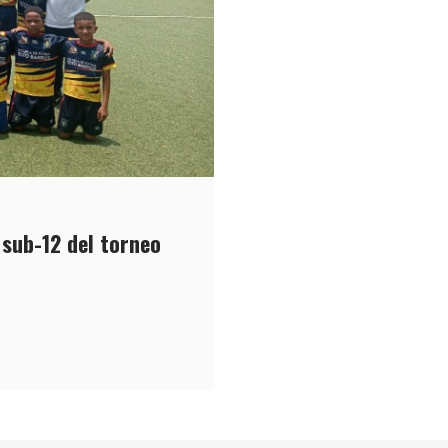
 sub-12 del torneo