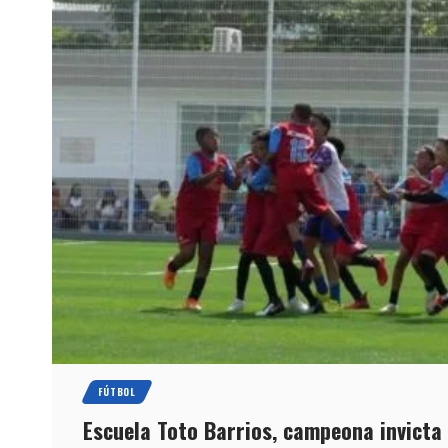
FÚTBOL
Escuela Toto Barrios, campeona invicta 