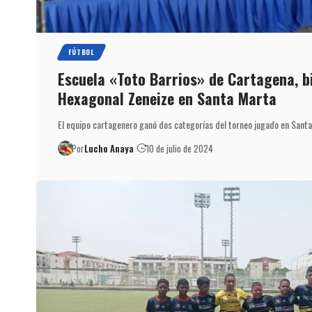
FÚTBOL
Escuela «Toto Barrios» de Cartagena, b
Hexagonal Zeneize en Santa Marta
El equipo cartagenero ganó dos categorías del torneo jugado en Sant
Por
Lucho Anaya
10 de julio de 2024