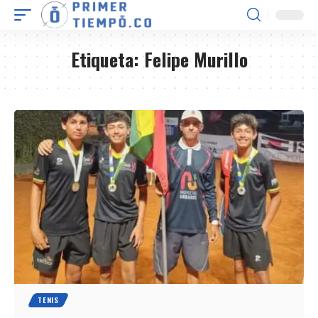
Etiqueta:
Felipe Murillo
TENIS