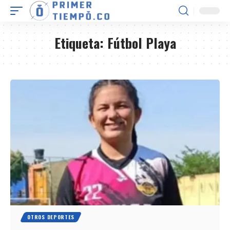
Etiqueta:
Fútbol Playa
OTROS DEPORTES