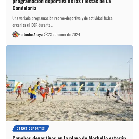
programación deportiva de las Fiestas de La
Candelaria
Una variada programación recreo-deportiva y de actividad física
organiza el IDER durante…
Por
Lucho Anaya
23 de enero de 2024
OTROS DEPORTES
Canchas deportivas en la playa de Marbella estarán