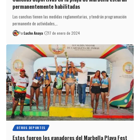
permanentemente habilitadas
Las canchas tienen las medidas reglamentarias, y tendrán programación
permanente de actividades,…
Por
Lucho Anaya
17 de enero de 2024
OTROS DEPORTES
Estos fueron los ganadores del Marbella Playa Fest