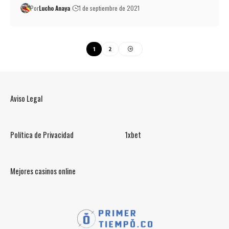
Por
Lucho Anaya
1 de septiembre de 2021
1
2
Aviso Legal
Política de Privacidad
1xbet
Mejores casinos online