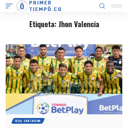
Etiqueta:
Jhon Valencia
REAL CARTAGENA