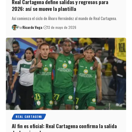
Real Cartagena define salidas y regresos para
2026: así se mueve la plantilla
Así comienza el ciclo de Álvaro Hernández al mando de Real Cartagena.
Por
Ricardo Vega
13 de mayo de 2026
REAL CARTAGENA
Al fin es oficial: Real Cartagena confirma la salida