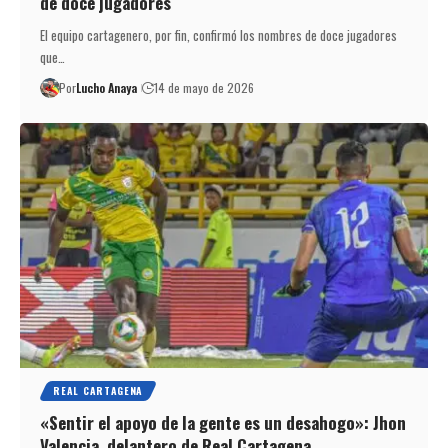
de doce jugadores
El equipo cartagenero, por fin, confirmó los nombres de doce jugadores
que…
Por
Lucho Anaya
14 de mayo de 2026
REAL CARTAGENA
«Sentir el apoyo de la gente es un desahogo»: Jhon
Valencia, delantero de Real Cartagena