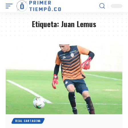
Etiqueta:
Juan Lemus
REAL CARTAGENA