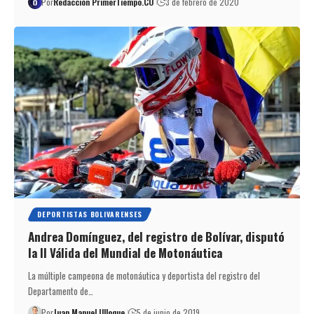
Por
Redacción PrimerTiempo.CO
3 de febrero de 2020
DEPORTISTAS BOLIVARENSES
Andrea Domínguez, del registro de Bolívar, disputó
la II Válida del Mundial de Motonáutica
La múltiple campeona de motonáutica y deportista del registro del
Departamento de…
Por
Juan Manuel Ulloque
5 de junio de 2019