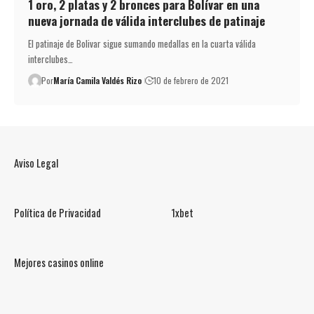
1 oro, 2 platas y 2 bronces para Bolívar en una
nueva jornada de válida interclubes de patinaje
El patinaje de Bolivar sigue sumando medallas en la cuarta válida
interclubes…
Por
María Camila Valdés Rizo
10 de febrero de 2021
Aviso Legal
Política de Privacidad
1xbet
Mejores casinos online