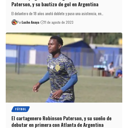
Paterson, y su bautizo de gol en Argentina
El delantero de 18 años anotó doblete y puso una asistencia, en…
Por
Lucho Anaya
11 de agosto de 2023
FÚTBOL
El cartagenero Robinson Paterson, y su sueño de
debutar en primera con Atlanta de Argentina