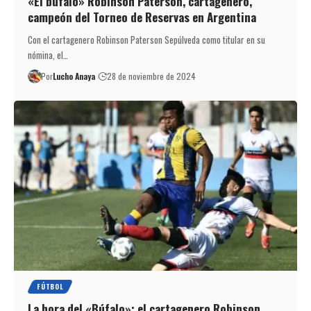
«El búfalo» Robinson Paterson, cartagenero,
campeón del Torneo de Reservas en Argentina
Con el cartagenero Robinson Paterson Sepúlveda como titular en su
nómina, el…
Por
Lucho Anaya
28 de noviembre de 2024
FÚTBOL
La hora del «Búfalo»: el cartagenero Robinson