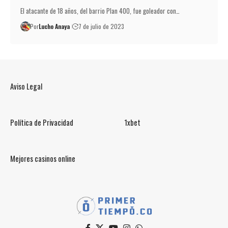
El atacante de 18 años, del barrio Plan 400, fue goleador con…
Por
Lucho Anaya
7 de julio de 2023
Aviso Legal
Política de Privacidad
1xbet
Mejores casinos online