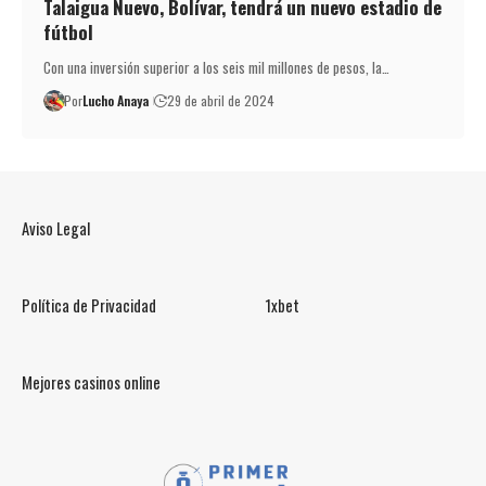
Talaigua Nuevo, Bolívar, tendrá un nuevo estadio de
fútbol
Con una inversión superior a los seis mil millones de pesos, la…
Por
Lucho Anaya
29 de abril de 2024
Aviso Legal
Política de Privacidad
1xbet
Mejores casinos online