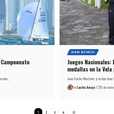
OTROS DEPORTES
l Campeonato
Juegos Nacionales: 
medallas en la Vela 
n vela,…
Juan Carlos Martínez y su hijo Juan
Por
Lucho Anaya
15 de novi
1
2
3
4