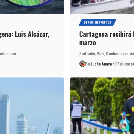
OTROS DEPORTES
gena: Luis Alcázar,
Cartagena recibirá 
marzo
Colombiana…
Santander, Valle, Cundinamarca, An
Por
Lucho Anaya
7 de marz