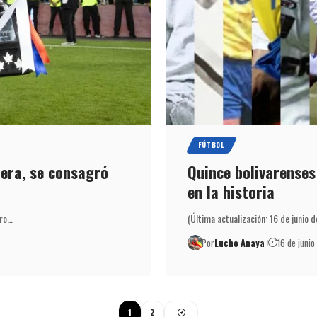
FÚTBOL
era, se consagró
Quince bolivarenses
en la historia
ero…
(Última actualización: 16 de junio
Por
Lucho Anaya
16 de juni
1
2