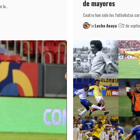
de mayores
n la…
Cuatro han sido los futbolistas ca
Por
Lucho Anaya
2 de septi