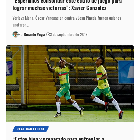
“Esperamos consolidar este estilo de juego para
lograr muchas victorias”: Xavier González
Yorleys Mena, Óscar Vanegas en contra y Jean Pineda fueron quienes
anotaron…
Por
Ricardo Vega
3 de septiembre de 2019
REAL CARTAGENA
“Estoy bien y preparado para enfrentar a