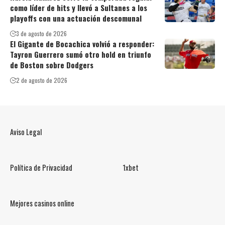
como líder de hits y llevó a Sultanes a los
playoffs con una actuación descomunal
3 de agosto de 2026
El Gigante de Bocachica volvió a responder:
Tayron Guerrero sumó otro hold en triunfo
de Boston sobre Dodgers
2 de agosto de 2026
Aviso Legal
Política de Privacidad
1xbet
Mejores casinos online