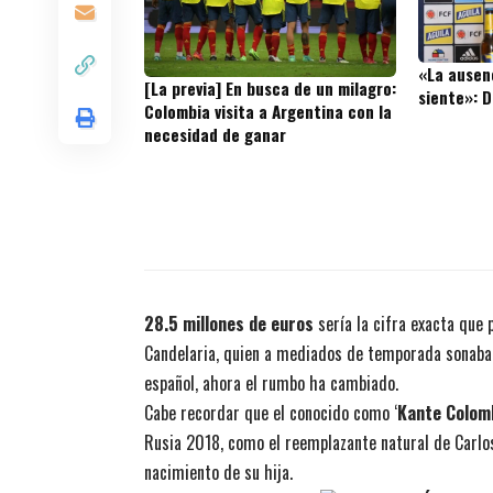
«La ausen
[La previa] En busca de un milagro:
siente»: 
Colombia visita a Argentina con la
necesidad de ganar
28.5 millones de euros
sería la cifra exacta que p
Candelaria, quien a mediados de temporada sonaba, 
español, ahora el rumbo ha cambiado.
Cabe recordar que el conocido como ‘
Kante Colom
Rusia 2018, como el reemplazante natural de Carlos
nacimiento de su hija.