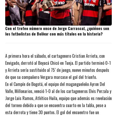
Con el trofeo número once de Jorge Carrascal, ¿quiénes son
los futbolistas de Bolívar con más títulos en la historia?
A primera hora el sábado, el cartagenero Cristian Arrieta, con
Envigado, derrotó al Boyacá Chicó en Tunja. El partido terminó 0-1
y Arrieta sería sustituido al 75′ de juego, nueve minutos después
de que su compañero Vergara marcase el gol del triunfo.
En el Campín de Bogotá, el equipo del magangueleño Ayron Del
Valle, Millonarios, venció 1-0 al de los cartageneros Elvis Perzala y
Jorge Luis Ramos, Atlético Huila, equipo que además es revelación
del torneo debido a que se encuentra cuarto en la tabla, pese a
esta derrota y tiene 30 puntos. El gol del encuentro fue un