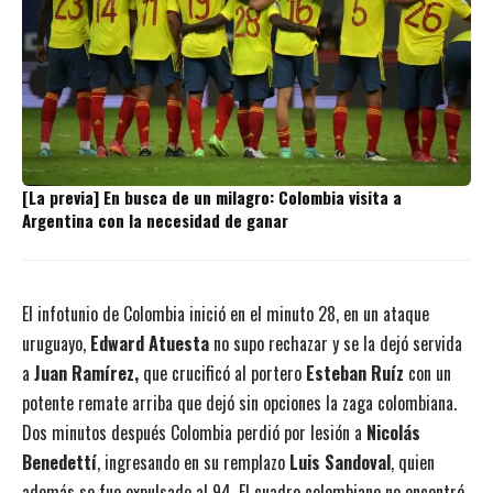
[La previa] En busca de un milagro: Colombia visita a
Argentina con la necesidad de ganar
El infotunio de Colombia inició en el minuto 28, en un ataque
uruguayo,
Edward Atuesta
no supo rechazar y se la dejó servida
a
Juan Ramírez,
que crucificó al portero
Esteban Ruíz
con un
potente remate arriba que dejó sin opciones la zaga colombiana.
Dos minutos después Colombia perdió por lesión a
Nicolás
Benedettí
, ingresando en su remplazo
Luis Sandoval
, quien
además se fue expulsado al 94. El cuadro colombiano no encontró