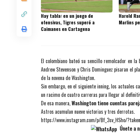
Hay tabla: en un juego de
Harold Ram
ofensivas, Tigres superó a
Marlins p
Caimanes en Cartagena
El colombiano bateó su sencillo remolcador en la
Andrew Stevenson y Chris Dominguez pisaran el plat
de la novena de Washington.
Sin embargo, en el siguiente inning, los actuales 
un racimo de cuatro carreras para llegar al definiti
De esa manera,
Washington tiene cuentas parej
Astros acumulan nueve victorias y tres derrotas.
https://www.instagram.com/p/Bf_3sv_HSho/?take
Únete a n