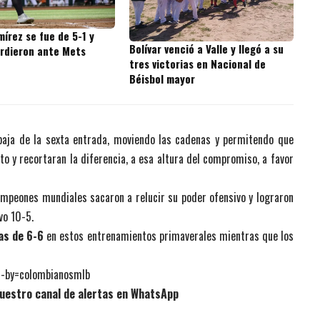
írez se fue de 5-1 y
Bolívar venció a Valle y llegó a su
erdieron ante Mets
tres victorias en Nacional de
Béisbol mayor
 baja de la sexta entrada, moviendo las cadenas y permitendo que
o y recortaran la diferencia, a esa altura del compromiso, a favor
campeones mundiales sacaron a relucir su poder ofensivo y lograron
vo 10-5.
as de 6-6
en estos entrenamientos primaverales mientras que los
n-by=colombianosmlb
uestro canal de alertas en WhatsApp