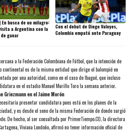
] En busca de un milagro:
Con el debut de Diego Valoyes,
isita a Argentina con la
Colombia empató ante Paraguay
 de ganar
cercana a la Federación Colombiana de Fútbol, que la intención de
 continental es de la misma entidad que dirige el balompié en
ntada por una autoridad, como en el caso de Ibagué, que incluso
idatura en el estadio Manuel Murillo Toro la semana anterior.
ne Griezmann en el Jaime Morón
cesitaría presentar candidatura pues está en los planes de la
 ciudad, y es desde el seno de la misma Federación de donde surgió
ede. De hecho, al ser consultada por PrimerTiempo.CO, la directora
Cartagena, Viviana Londoño, afirmó no tener información oficial de