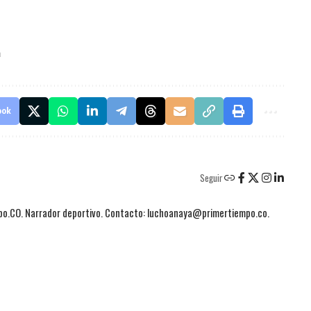
a
ook
Seguir
mpo.CO. Narrador deportivo. Contacto: luchoanaya@primertiempo.co.