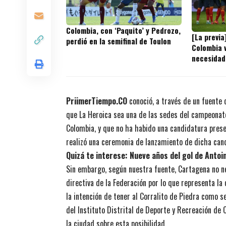
Colombia, con ‘Paquito’ y Pedrozo,
[La previa
perdió en la semifinal de Toulon
Colombia v
necesidad
PriimerTiempo.CO
conoció, a través de un fuente 
que La Heroica sea una de las sedes del campeonato
Colombia, y que no ha habido una candidatura prese
realizó una ceremonia de lanzamiento de dicha cand
Quizá te interese:
Nueve años del gol de Antoi
Sin embargo, según nuestra fuente, Cartagena no ne
directiva de la Federación por lo que representa la
la intención de tener al Corralito de Piedra como s
del Instituto Distrital de Deporte y Recreación de 
la ciudad sobre esta posibilidad.