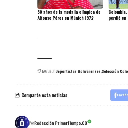
50 años de la medalla olímpica de
Colombia, 
Alfonso Pérez en Múnich 1972
perdió en 
TAGGED:
Deportistas Bolivarenses
Selección Col
Comparte esta noticias
Faceb
Redacción PrimerTiempo.CO
Por