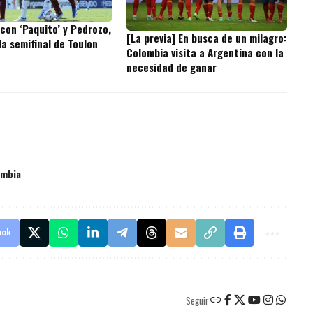
con ‘Paquito’ y Pedrozo,
[La previa] En busca de un milagro:
la semifinal de Toulon
Colombia visita a Argentina con la
necesidad de ganar
ombia
ook
Seguir