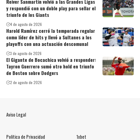
Reiver Sanmartín volvió a las Grandes Ligas
y respondió con un doble play para sellar el
triunfo de los Giants
4 de agosto de 2026
Harold Ramírez cerró la temporada regular
como líder de hits y llevó a Sultanes a los
playoffs con una actuación descomunal
3 de agosto de 2026
El Gigante de Bocachica volvió a responder:
Tayron Guerrero sumó otro hold en triunfo
de Boston sobre Dodgers
2 de agosto de 2026
Aviso Legal
Política de Privacidad
1xbet