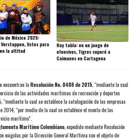
io de México 2025:
 Verstappen, listos para
Hay tabla: en un juego de
 en la altitud
ofensivas, Tigres superó a
Caimanes en Cartagena
se encuentran la
Resolución No. 0408 de 2015
, “mediante la cual
jercicio de las actividades marítimas de recreación y deportes
, “mediante la cual se establece la catalogación de las empresas
de 2014, “por medio de la cual se establece el monto de las
vicio marítimo”.
lamento Marítimo Colombiano
, expedido mediante Resolución
on exigidas por la Dirección General Marítima con el objeto de