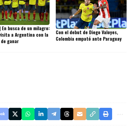
] En busca de un milagro:
Con el debut de Diego Valoyes,
isita a Argentina con la
Colombia empató ante Paraguay
 de ganar
ook