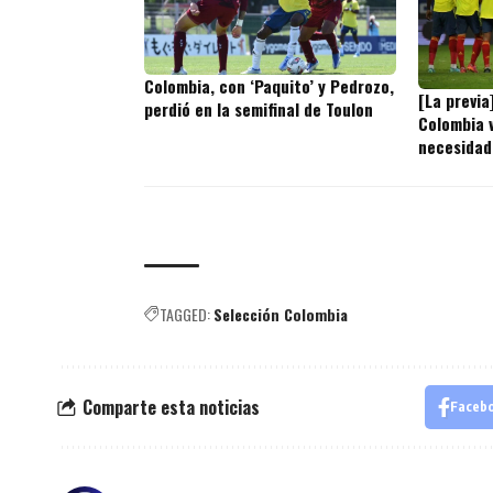
Colombia, con ‘Paquito’ y Pedrozo,
[La previa
perdió en la semifinal de Toulon
Colombia v
necesidad
TAGGED:
Selección Colombia
Comparte esta noticias
Faceb