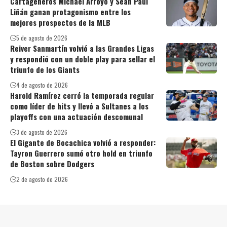
Cartageneros Michael Arroyo y Sean Paul
Liñán ganan protagonismo entre los
mejores prospectos de la MLB
5 de agosto de 2026
Reiver Sanmartín volvió a las Grandes Ligas
y respondió con un doble play para sellar el
triunfo de los Giants
4 de agosto de 2026
Harold Ramírez cerró la temporada regular
como líder de hits y llevó a Sultanes a los
playoffs con una actuación descomunal
3 de agosto de 2026
El Gigante de Bocachica volvió a responder:
Tayron Guerrero sumó otro hold en triunfo
de Boston sobre Dodgers
2 de agosto de 2026