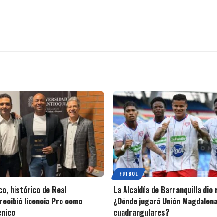
FÚTBOL
o, histórico de Real
La Alcaldía de Barranquilla dio
recibió licencia Pro como
¿Dónde jugará Unión Magdalena
cnico
cuadrangulares?