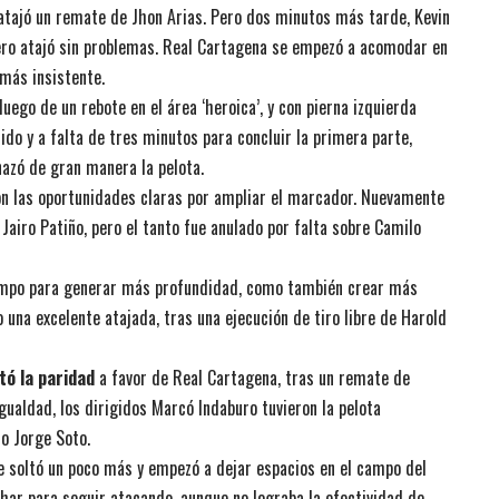
 atajó un remate de Jhon Arias. Pero dos minutos más tarde, Kevin
rtero atajó sin problemas. Real Cartagena se empezó a acomodar en
 más insistente.
ego de un rebote en el área ‘heroica’, y con pierna izquierda
ido y a falta de tres minutos para concluir la primera parte,
azó de gran manera la pelota.
 con las oportunidades claras por ampliar el marcador. Nuevamente
 Jairo Patiño, pero el tanto fue anulado por falta sobre Camilo
ampo para generar más profundidad, como también crear más
o una excelente atajada, tras una ejecución de tiro libre de Harold
tó la paridad
a favor de Real Cartagena, tras un remate de
igualdad, los dirigidos Marcó Indaburo tuvieron la pelota
co Jorge Soto.
 se soltó un poco más y empezó a dejar espacios en el campo del
char para seguir atacando, aunque no lograba la efectividad de