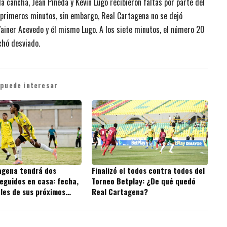
a cancha, Jean Pineda y Kevin Lugo recibieron faltas por parte del
s primeros minutos, sin embargo, Real Cartagena no se dejó
ainer Acevedo y él mismo Lugo. A los siete minutos, el número 20
chó desviado.
 puede interesar
agena tendrá dos
Finalizó el todos contra todos del
eguidos en casa: fecha,
Torneo Betplay: ¿De qué quedó
ales de sus próximos
Real Cartagena?