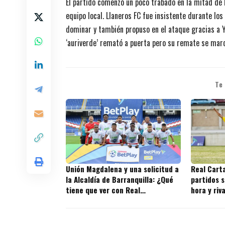
El partido comenzó un poco trabado en la mitad de l
equipo local. Llaneros FC fue insistente durante lo
dominar y también propuso en el ataque gracias a Y
‘auriverde’ remató a puerta pero su remate se mar
Te
Unión Magdalena y una solicitud a
Real Cart
la Alcaldía de Barranquilla: ¿Qué
partidos s
tiene que ver con Real
hora y riv
Cartagena?
juegos