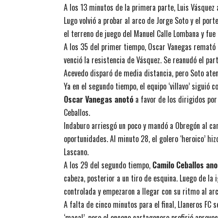
A los 13 minutos de la primera parte, Luis Vásquez
Lugo volvió a probar al arco de Jorge Soto y el po
el terreno de juego del Manuel Calle Lombana y fue
A los 35 del primer tiempo, Oscar Vanegas remató lu
venció la resistencia de Vásquez. Se reanudó el part
Acevedo disparó de media distancia, pero Soto aten
Ya en el segundo tiempo, el equipo ‘villavo’ siguió
Oscar Vanegas anotó
a favor de los dirigidos por
Ceballos.
Indaburo arriesgó un poco y mandó a Obregón al c
oportunidades. Al minuto 28, el golero ‘heroico’ hiz
Lascano.
A los 29 del segundo tiempo,
Camilo Ceballos ano
cabeza, posterior a un tiro de esquina. Luego de la 
controlada y empezaron a llegar con su ritmo al ar
A falta de cinco minutos para el final, Llaneros FC
‘macal’, pero el onceno cartagenero prefirió aprove