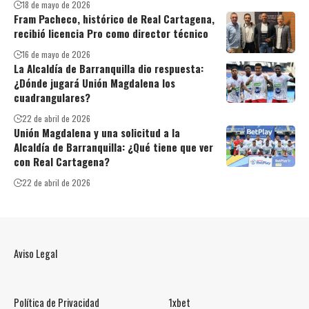
18 de mayo de 2026
Fram Pacheco, histórico de Real Cartagena,
recibió licencia Pro como director técnico
16 de mayo de 2026
La Alcaldía de Barranquilla dio respuesta:
¿Dónde jugará Unión Magdalena los
cuadrangulares?
22 de abril de 2026
Unión Magdalena y una solicitud a la
Alcaldía de Barranquilla: ¿Qué tiene que ver
con Real Cartagena?
22 de abril de 2026
Aviso Legal
Política de Privacidad
1xbet