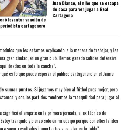
Juan Blanco, el niño que se escapa
de casa para ver jugar a Real
Cartagena
denó levantar sanción de
 periodista cartagenero
módulos que les estamos explicando, a la manera de trabajar, y les
na gran ciudad, en un gran club. Hemos ganado solidez defensiva
quilibrados en toda la cancha”.
 qué es lo que puede esperar el público cartagenero en el Jaime
 de sumar puntos
. Si jugamos muy bien al fútbol pues mejor, pero
 estamos, y con los partidos tendremos la tranquilidad para jugar al
e significó el empate en la primera jornada, el ex técnico de
Estoy tranquilo y pienso solo en mi equipo porque con ellos la idea
ra sacar resultados importantes y escalar en la tabla”.