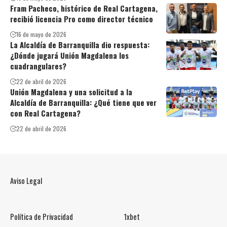
Fram Pacheco, histórico de Real Cartagena,
recibió licencia Pro como director técnico
16 de mayo de 2026
La Alcaldía de Barranquilla dio respuesta:
¿Dónde jugará Unión Magdalena los
cuadrangulares?
22 de abril de 2026
Unión Magdalena y una solicitud a la
Alcaldía de Barranquilla: ¿Qué tiene que ver
con Real Cartagena?
22 de abril de 2026
Aviso Legal
Política de Privacidad
1xbet