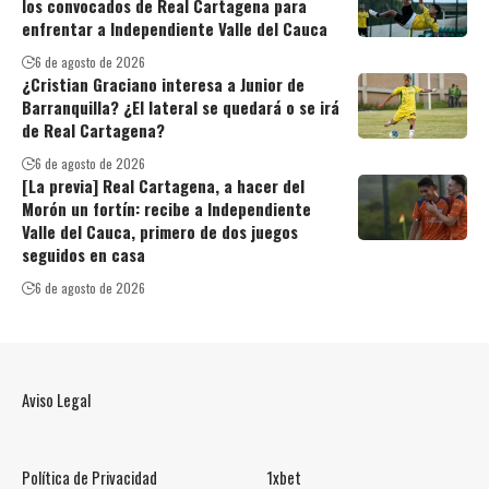
los convocados de Real Cartagena para
enfrentar a Independiente Valle del Cauca
6 de agosto de 2026
¿Cristian Graciano interesa a Junior de
Barranquilla? ¿El lateral se quedará o se irá
de Real Cartagena?
6 de agosto de 2026
[La previa] Real Cartagena, a hacer del
Morón un fortín: recibe a Independiente
Valle del Cauca, primero de dos juegos
seguidos en casa
6 de agosto de 2026
Aviso Legal
Política de Privacidad
1xbet