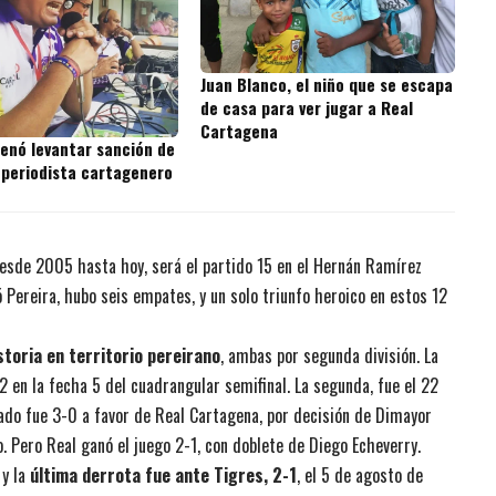
Juan Blanco, el niño que se escapa
de casa para ver jugar a Real
Cartagena
denó levantar sanción de
 periodista cartagenero
 Desde 2005 hasta hoy, será el partido 15 en el Hernán Ramírez
ó Pereira, hubo seis empates, y un solo triunfo heroico en estos 12
storia en territorio pereirano
, ambas por segunda división. La
2 en la fecha 5 del cuadrangular semifinal. La segunda, fue el 22
ltado fue 3-0 a favor de Real Cartagena, por decisión de Dimayor
o. Pero Real ganó el juego 2-1, con doblete de Diego Echeverry.
 y la
última derrota fue ante Tigres, 2-1
, el 5 de agosto de