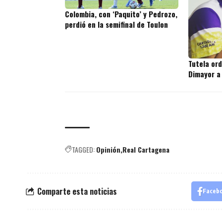
Colombia, con ‘Paquito’ y Pedrozo,
perdió en la semifinal de Toulon
Tutela or
Dimayor a
TAGGED:
Opinión
Real Cartagena
Comparte esta noticias
Faceb