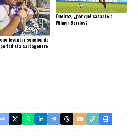
Queiroz, ¿por qué sacaste a
Wilmar Barrios?
denó levantar sanción de
 periodista cartagenero
ook