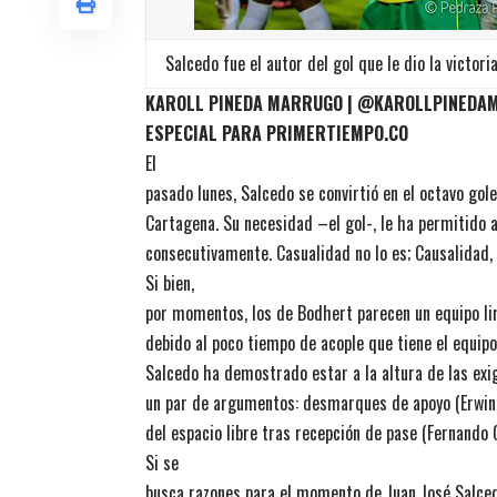
Salcedo fue el autor del gol que le dio la victo
KAROLL PINEDA MARRUGO | @KAROLLPINEDA
ESPECIAL PARA PRIMERTIEMPO.CO
El
pasado lunes, Salcedo se convirtió en el octavo gol
Cartagena. Su necesidad –el gol-, le ha permitido 
consecutivamente. Casualidad no lo es; Causalidad, 
Si bien,
por momentos, los de Bodhert parecen un equipo li
debido al poco tiempo de acople que tiene el equip
Salcedo ha demostrado estar a la altura de las exi
un par de argumentos: desmarques de apoyo (Erwin 
del espacio libre tras recepción de pase (Fernando 
Si se
busca razones para el momento de Juan José Salced