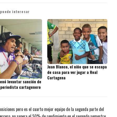
 puede interesar
Juan Blanco, el niño que se escapa
de casa para ver jugar a Real
Cartagena
denó levantar sanción de
 periodista cartagenero
posiciones pero es el cuarto mejor equipo de la segunda parte del
tercero, no supera el 50% de rendimiento en el segundo semestre.