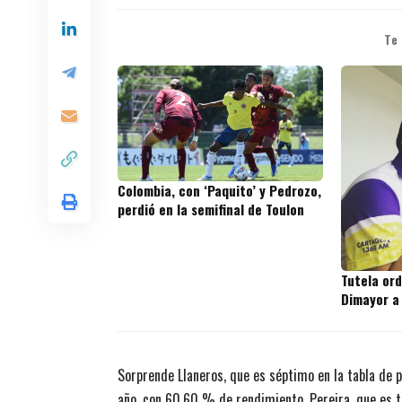
Te
Colombia, con ‘Paquito’ y Pedrozo,
perdió en la semifinal de Toulon
Tutela or
Dimayor a
Sorprende Llaneros, que es séptimo en la tabla de 
año, con 60,60 % de rendimiento. Pereira, que es 