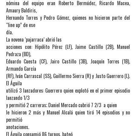
nómina del equipo eran Roberto Bermúdez, Ricardo Macea,
Amaury Baldiris,
Hernando Torres y Pedro Gómez, quienes no hicieron parte del
“line up” de ese
día.
La novena ‘pajarraca’ abrió las
acciones con: Hipólito Pérez (LF), Jaime Castillo (2B), Manuel
Pedraza (BD),
Eduardo Cuesta (CF), Jairo Castillo (3B), Joaquín Torres (1B),
Armando García
(RF), Iván Carrascal (SS), Guillermo Sierra (R) y Justo Guerrero (L).
El Águila
utilizó 3 lanzadores: Guerrero quien explotó en el primer episodio
lanzando 1/3
y permitió 2 carreras; Daniel Mercado cubrió 7 2/3 a quien
le hicieron 2 más y Manuel Alcalá quien tiró 14 episodios y no
permitió
anotaciones.
El Águila consumió 86 turnos, bateó