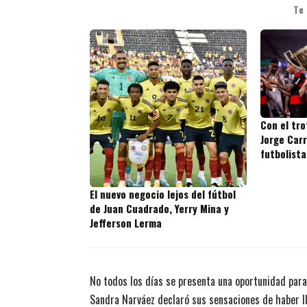
Te
Con el tr
Jorge Carr
futbolista
títulos en
El nuevo negocio lejos del fútbol
de Juan Cuadrado, Yerry Mina y
Jefferson Lerma
No todos los días se presenta una oportunidad para
Sandra Narváez declaró sus sensaciones de haber l