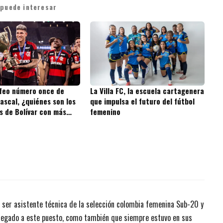
 puede interesar
ofeo número once de
La Villa FC, la escuela cartagenera
ascal, ¿quiénes son los
que impulsa el futuro del fútbol
s de Bolívar con más
femenino
 la historia?
 ser asistente técnica de la selección colombia femenina Sub-20 y
legado a este puesto, como también que siempre estuvo en sus