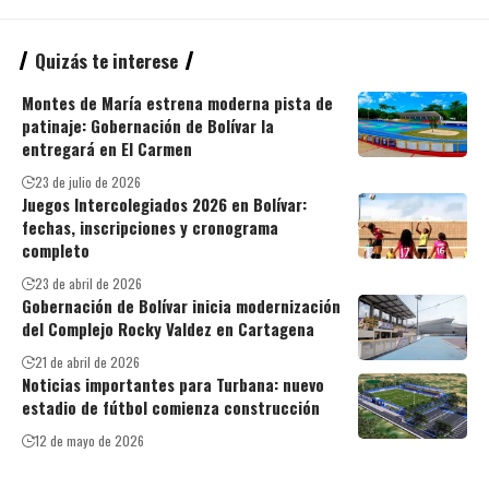
Quizás te interese
Montes de María estrena moderna pista de
patinaje: Gobernación de Bolívar la
entregará en El Carmen
23 de julio de 2026
Juegos Intercolegiados 2026 en Bolívar:
fechas, inscripciones y cronograma
completo
23 de abril de 2026
Gobernación de Bolívar inicia modernización
del Complejo Rocky Valdez en Cartagena
21 de abril de 2026
Noticias importantes para Turbana: nuevo
estadio de fútbol comienza construcción
12 de mayo de 2026